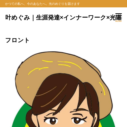
かつての私へ、今のあなたへ。光のめぐりを届けます
叶めぐみ｜生涯発達×インナーワーク×光道
MENU
フロント