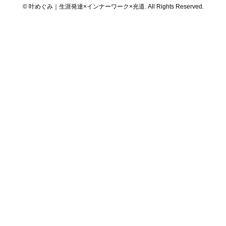
© 叶めぐみ｜生涯発達×インナーワーク×光道. All Rights Reserved.