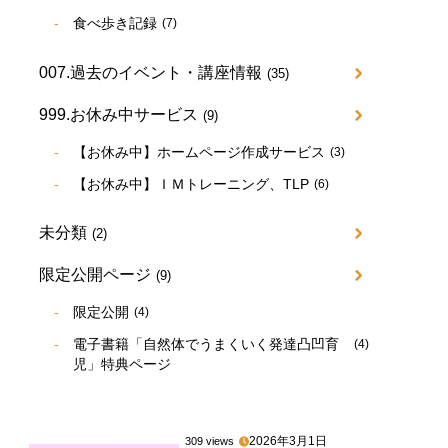
食べ歩き記録
(7)
007.過去のイベント・講座情報
(35)
999.お休み中サービス
(9)
【お休み中】ホームページ作成サービス
(3)
【お休み中】ＩＭトレーニング、TLP
(6)
未分類
(2)
限定公開ページ
(9)
限定公開
(4)
電子書籍「自然体でうまくいく発達凸凹育
(4)
児」特典ページ
2026年3月1日
309 views