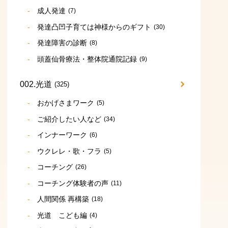
成人発達
(7)
発達凸凹子育ては神様からのギフト
(30)
発達障害の診断
(8)
頭蓋仙骨療法・整体院通院記録
(9)
002.光道
(325)
おかげさまワーク
(5)
ご紹介したい人など
(34)
インナーワーク
(6)
ウクレレ・歌・フラ
(5)
コーチング
(26)
コーチング体験者の声
(11)
人間関係 再構築
(18)
光道 こども編
(4)