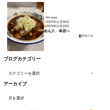
444 views
2025年11月30日
2025年11月29日
めん八 本店へ
叶めぐみ
ブログカテゴリー
ブ
ロ
アーカイブ
グ
ア
カ
ー
テ
カ