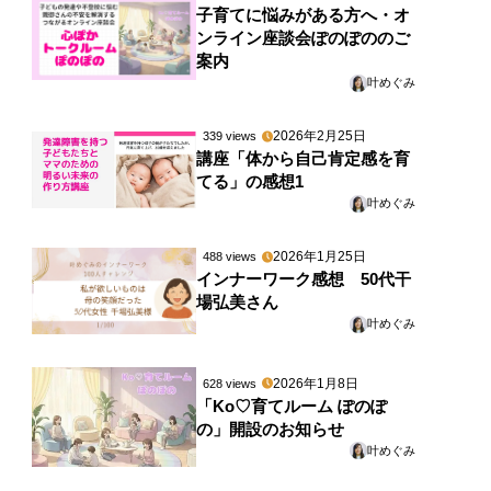
子育てに悩みがある方へ・オ
ンライン座談会ぽのぽののご
案内
叶めぐみ
2026年2月25日
339 views
講座「体から自己肯定感を育
てる」の感想1
叶めぐみ
2026年1月25日
488 views
インナーワーク感想 50代干
場弘美さん
叶めぐみ
2026年1月8日
628 views
「Ko♡育てルーム ぽのぽ
の」開設のお知らせ
叶めぐみ