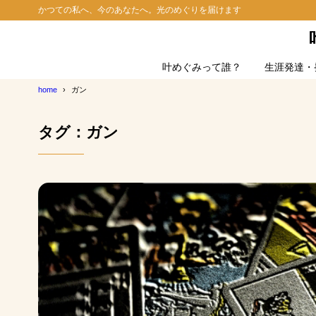
かつての私へ、今のあなたへ。光のめぐりを届けます
叶めぐみって誰？
生涯発達・
home
ガン
タグ：ガン