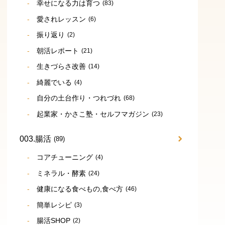
幸せになる力は育つ
(83)
愛されレッスン
(6)
振り返り
(2)
朝活レポート
(21)
生きづらさ改善
(14)
綺麗でいる
(4)
自分の土台作り・つれづれ
(68)
起業家・かさこ塾・セルフマガジン
(23)
003.腸活
(89)
コアチューニング
(4)
ミネラル・酵素
(24)
健康になる食べもの,食べ方
(46)
簡単レシピ
(3)
腸活SHOP
(2)