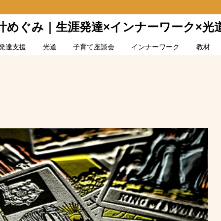
叶めぐみ｜生涯発達×インナーワーク×光
発達支援
光道
子育て座談会
インナーワーク
教材