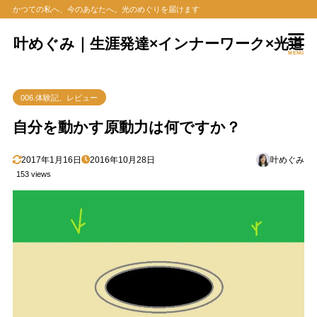
かつての私へ、今のあなたへ。光のめぐりを届けます
叶めぐみ｜生涯発達×インナーワーク×光道
MENU
006.体験記、レビュー
自分を動かす原動力は何ですか？
2017年1月16日
2016年10月28日
叶めぐみ
153 views