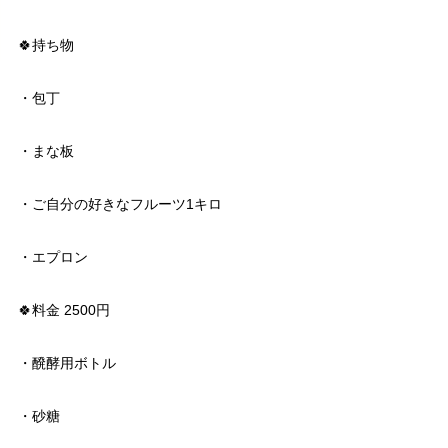
🍀持ち物
・包丁
・まな板
・ご自分の好きなフルーツ1キロ
・エプロン
🍀料金 2500円
・醗酵用ボトル
・砂糖