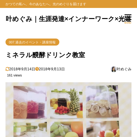
かつての私へ、今のあなたへ。光のめぐりを届けます
叶めぐみ｜生涯発達×インナーワーク×光道
MENU
007.過去のイベント・講座情報
ミネラル醗酵ドリンク教室
2018年9月14日
2018年9月13日
叶めぐみ
161 views