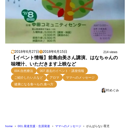
2018年6月27日
2018年6月15日
214 views
【イベント情報】前島由美さん講演、はなちゃんの
味噌汁、いただきます上映など
004.自然療法
007.過去のイベント・講座情報
ご紹介したい人など
アロマ
ママへのメッセージ
健康になる食べもの,食べ方
叶めぐみ
home
001.発達支援・生涯発達
ママへのメッセージ
がんばらない育児