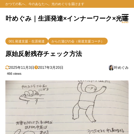
かつての私へ、今のあなたへ。光のめぐりを届けます
叶めぐみ｜生涯発達×インナーワーク×光道
MENU
001.発達支援・生涯発達
からだ遊びの会（発達支援コーチ）
原始反射残存チェック方法
2025年11月3日
2017年3月20日
叶めぐみ
466 views