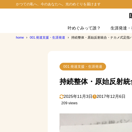
かつての私へ、今のあなたへ。光のめぐりを届けます
叶めぐみって誰？
生涯発達・
home
001.発達支援・生涯発達
持続整体・原始反射統合・ナカメ式足指
001.発達支援・生涯発達
持続整体・原始反射統
2025年11月3日
2017年12月6日
209 views