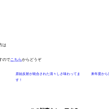
方は
すので
こちら
からどうぞ
原始反射が統合された清々しさ味わってま
来年度から
す！