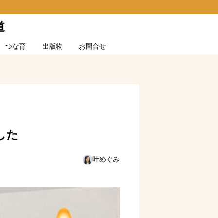
道
つな育
出版物
お問合せ
した
叶めぐみ