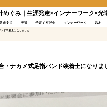
叶めぐみ｜生涯発達×インナーワーク×光
発達支援
光道
子育て座談会
インナーワーク
教材
バンド装着士になりました
合・ナカメ式足指バンド装着士になりま