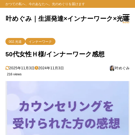
かつての私へ、今のあなたへ。光のめぐりを届けます
叶めぐみ｜生涯発達×インナーワーク×光道
MENU
002.光道
インナーワーク
50代女性Ｈ様/インナーワーク感想
2025年11月3日
2024年11月3日
叶めぐみ
216 views