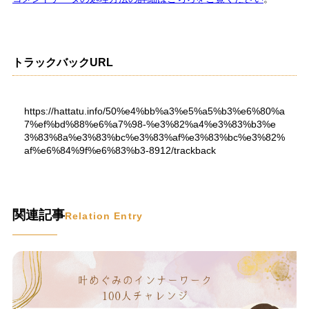
トラックバックURL
https://hattatu.info/50%e4%bb%a3%e5%a5%b3%e6%80%a
7%ef%bd%88%e6%a7%98-%e3%82%a4%e3%83%b3%e
3%83%8a%e3%83%bc%e3%83%af%e3%83%bc%e3%82%
af%e6%84%9f%e6%83%b3-8912/trackback
関連記事
Relation Entry