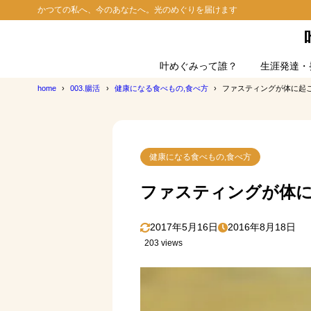
かつての私へ、今のあなたへ。光のめぐりを届けます
叶めぐみって誰？
生涯発達・
home
003.腸活
健康になる食べもの,食べ方
ファスティングが体に起
健康になる食べもの,食べ方
ファスティングが体
2017年5月16日
2016年8月18日
203 views