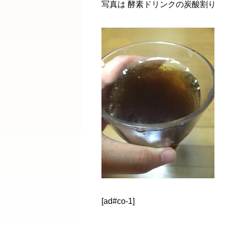
写真は 酵素ドリンクの炭酸割り
[ad#co-1]