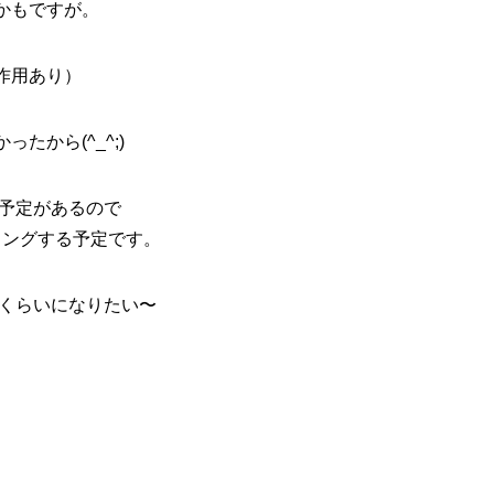
かもですが。
作用あり）
たから(^_^;)
の予定があるので
ィングする予定です。
るくらいになりたい〜