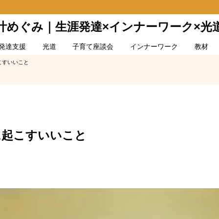
叶めぐみ｜生涯発達×インナーワーク×光
発達支援
光道
子育て座談会
インナーワーク
教材
こすいいこと
に起こすいいこと