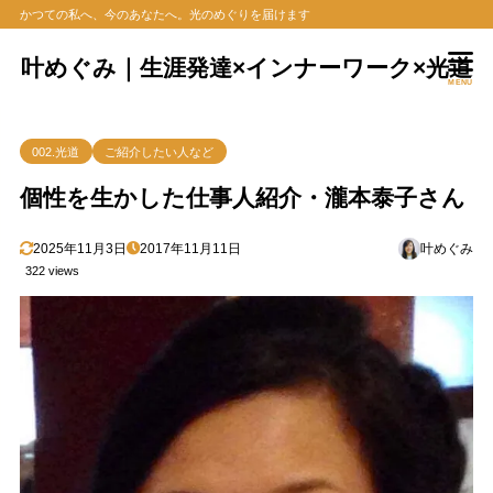
かつての私へ、今のあなたへ。光のめぐりを届けます
叶めぐみ｜生涯発達×インナーワーク×光道
MENU
002.光道
ご紹介したい人など
個性を生かした仕事人紹介・瀧本泰子さん
2025年11月3日
2017年11月11日
叶めぐみ
322 views