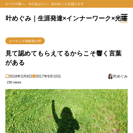
かつての私へ、今のあなたへ。光のめぐりを届けます
叶めぐみ｜生涯発達×インナーワーク×光道
MENU
コーチング体験者の声
見て認めてもらえてるからこそ響く言葉
がある
2018年3月8日
2017年9月10日
叶めぐみ
230 views