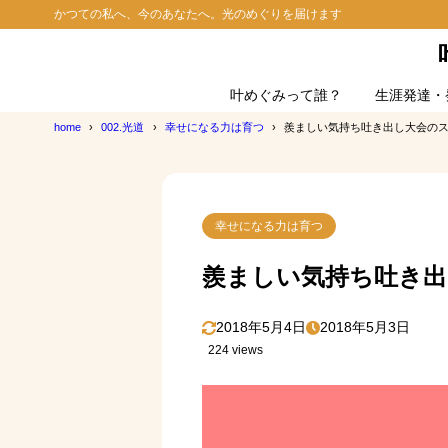
かつての私へ、今のあなたへ。光のめぐりを届けます
叶めぐみって誰？
生涯発達・
home
002.光道
幸せになる力は育つ
羨ましい気持ち吐き出し大会の
幸せになる力は育つ
羨ましい気持ち吐き出
2018年5月4日
2018年5月3日
224 views