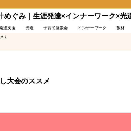
叶めぐみ｜生涯発達×インナーワーク×光
発達支援
光道
子育て座談会
インナーワーク
教材
ススメ
し大会のススメ