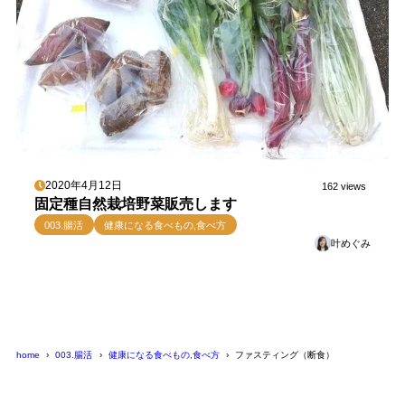
2020年4月12日
162 views
固定種自然栽培野菜販売します
003.腸活
健康になる食べもの,食べ方
叶めぐみ
home
003.腸活
健康になる食べもの,食べ方
ファスティング（断食）