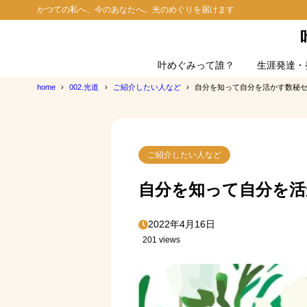
かつての私へ、今のあなたへ。光のめぐりを届けます
叶めぐみって誰？
生涯発達・
home
002.光道
ご紹介したい人など
自分を知って自分を活かす数秘
ご紹介したい人など
自分を知って自分を
2022年4月16日
201 views