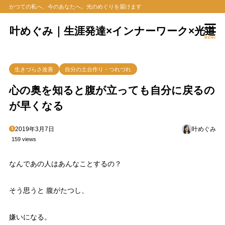
かつての私へ、今のあなたへ。光のめぐりを届けます
叶めぐみ｜生涯発達×インナーワーク×光道
MENU
生きづらさ改善
自分の土台作り・つれづれ
心の奥を知ると腹が立っても自分に戻るの
が早くなる
2019年3月7日
叶めぐみ
159 views
なんであの人はあんなことするの？
そう思うと 腹がたつし、
嫌いになる。