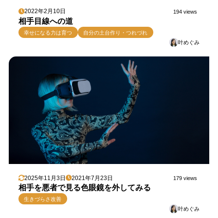
2022年2月10日
194 views
相手目線への道
幸せになる力は育つ
自分の土台作り・つれづれ
叶めぐみ
2025年11月3日
2021年7月23日
179 views
相手を悪者で見る色眼鏡を外してみる
生きづらさ改善
叶めぐみ