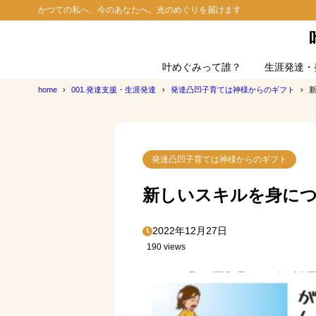
かつての私へ、今のあなたへ。光のめぐりを届けます
叶めぐみって誰？
生涯発達・
home
001.発達支援・生涯発達
発達凸凹子育ては神様からのギフト
発達凸凹子育ては神様からのギフト
新しいスキルを身に
2022年12月27日
190 views