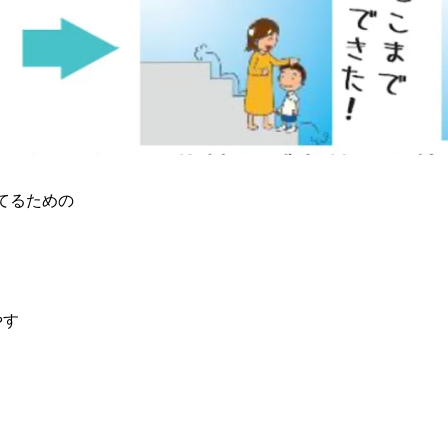
てるための
やす
。